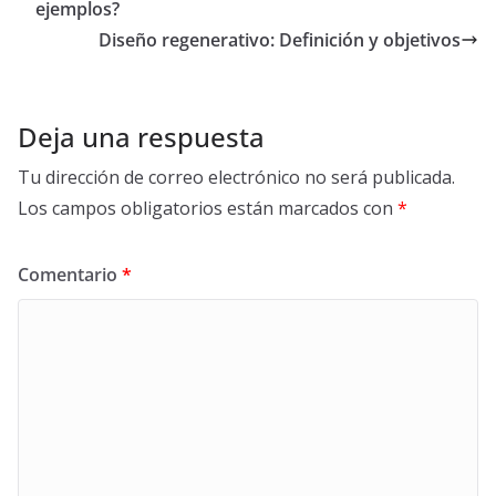
o
t
dI
A
ar
ejemplos?
o
n
p
ti
Diseño regenerativo: Definición y objetivos
k
p
r
Deja una respuesta
Tu dirección de correo electrónico no será publicada.
Los campos obligatorios están marcados con
*
Comentario
*