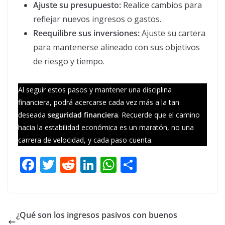
Ajuste su presupuesto:
Realice cambios para
reflejar nuevos ingresos o gastos.
Reequilibre sus inversiones:
Ajuste su cartera
para mantenerse alineado con sus objetivos
de riesgo y tiempo.
Al seguir estos pasos y mantener una disciplina
financiera, podrá acercarse cada vez más a la tan
deseada
seguridad financiera
. Recuerde que el camino
hacia la estabilidad económica es un maratón, no una
carrera de velocidad, y cada paso cuenta.
F
T
R
Li
W
C
ac
w
e
n
h
o
e
itt
d
k
at
m
b
er
di
e
s
p
¿Qué son los ingresos pasivos con buenos