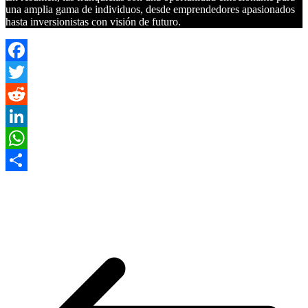
una amplia gama de individuos, desde emprendedores apasionados
hasta inversionistas con visión de futuro.
Facebook
Twitter
Reddit
LinkedIn
WhatsApp
Compartir