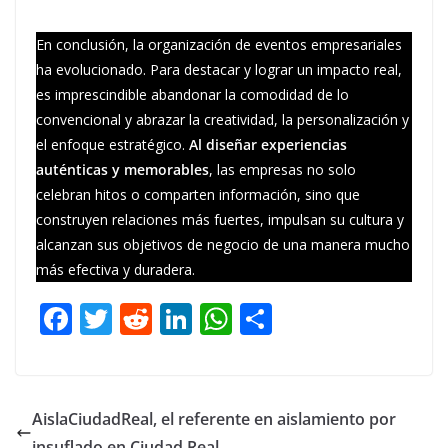
En conclusión, la organización de eventos empresariales
ha evolucionado. Para destacar y lograr un impacto real,
es imprescindible abandonar la comodidad de lo
convencional y abrazar la creatividad, la personalización y
el enfoque estratégico.
Al diseñar experiencias
auténticas y memorables
, las empresas no solo
celebran hitos o comparten información, sino que
construyen relaciones más fuertes, impulsan su cultura y
alcanzan sus objetivos de negocio de una manera mucho
más efectiva y duradera.
F
T
R
Li
W
C
ac
w
e
n
h
o
e
itt
d
k
at
m
b
er
di
e
s
p
AislaCiudadReal, el referente en aislamiento por
o
t
dI
A
ar
insuflado en Ciudad Real