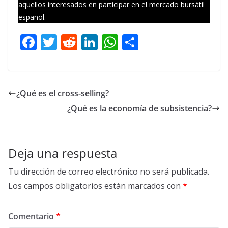
aquellos interesados en participar en el mercado bursátil
español.
F
T
R
Li
W
C
ac
w
e
n
h
o
e
itt
d
k
at
m
b
er
di
e
s
p
¿Qué es el cross-selling?
o
t
dI
A
ar
¿Qué es la economía de subsistencia?
o
n
p
ti
k
p
r
Deja una respuesta
Tu dirección de correo electrónico no será publicada.
Los campos obligatorios están marcados con
*
Comentario
*