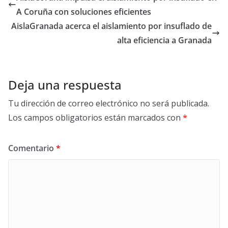
o
t
dI
A
ar
A Coruña con soluciones eficientes
o
n
p
ti
AislaGranada acerca el aislamiento por insuflado de
k
p
r
alta eficiencia a Granada
Deja una respuesta
Tu dirección de correo electrónico no será publicada.
Los campos obligatorios están marcados con
*
Comentario
*