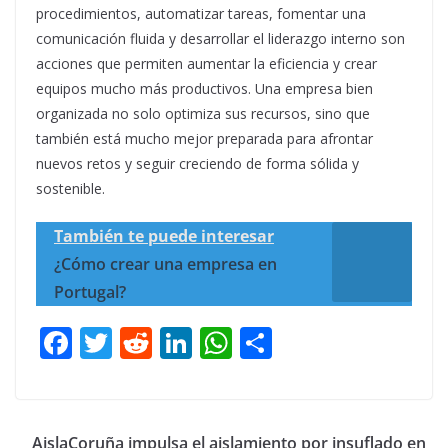
procedimientos, automatizar tareas, fomentar una
comunicación fluida y desarrollar el liderazgo interno son
acciones que permiten aumentar la eficiencia y crear
equipos mucho más productivos. Una empresa bien
organizada no solo optimiza sus recursos, sino que
también está mucho mejor preparada para afrontar
nuevos retos y seguir creciendo de forma sólida y
sostenible.
También te puede interesar
¿Cómo crear una empresa en
Portugal?
F
T
R
Li
W
C
ac
w
e
n
h
o
e
itt
d
k
at
m
b
er
di
e
s
p
AislaCoruña impulsa el aislamiento por insuflado en