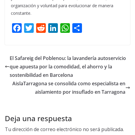
organización y voluntad para evolucionar de manera
constante.
F
T
R
Li
W
C
ac
w
e
n
h
o
e
itt
d
k
at
m
b
er
di
e
s
p
El Safareig del Poblenou: la lavandería autoservicio
o
t
dI
A
ar
que apuesta por la comodidad, el ahorro y la
o
n
p
ti
sostenibilidad en Barcelona
k
p
r
AislaTarragona se consolida como especialista en
aislamiento por insuflado en Tarragona
Deja una respuesta
Tu dirección de correo electrónico no será publicada.