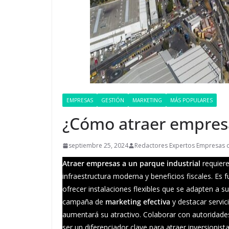
EMPRESAS
GESTIÓN
MARKETING
MÁS POPULARES
¿Cómo atraer empresa
septiembre 25, 2024
Redactores Expertos Empresas 
Atraer empresas a un parque industrial
requiere
infraestructura moderna y beneficios fiscales. Es
ofrecer instalaciones flexibles que se adapten a 
campaña de
marketing efectiva
y destacar servic
aumentará su atractivo. Colaborar con autoridades 
ser un diferenciador clave para atraer inversionista