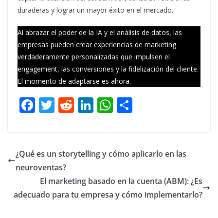
duraderas y lograr un mayor éxito en el mercado.
Al abrazar el poder de la IA y el análisis de datos, las
empresas pueden crear experiencias de marketing
verdaderamente personalizadas que impulsen el
engagement, las conversiones y la fidelización del cliente.
El momento de adaptarse es ahora.
F
T
R
Li
W
C
ac
w
e
n
h
o
e
itt
d
k
at
m
b
er
di
e
s
p
¿Qué es un storytelling y cómo aplicarlo en las
o
t
dI
A
ar
neuroventas?
o
n
p
ti
El marketing basado en la cuenta (ABM): ¿Es
k
p
r
adecuado para tu empresa y cómo implementarlo?