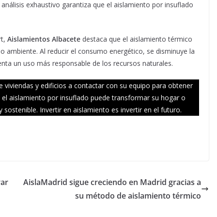
análisis exhaustivo garantiza que el aislamiento por insuflado
rt,
Aislamientos Albacete
destaca que el aislamiento térmico
dio ambiente. Al reducir el consumo energético, se disminuye la
nta un uso más responsable de los recursos naturales.
e viviendas y edificios a contactar con su equipo para obtener
el aislamiento por insuflado puede transformar su hogar o
ostenible. Invertir en aislamiento es invertir en el futuro.
rar
AislaMadrid sigue creciendo en Madrid gracias a
su método de aislamiento térmico