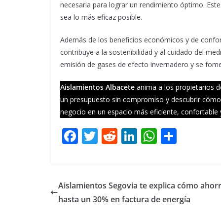
necesaria para lograr un rendimiento óptimo. Este 
sea lo más eficaz posible.
Además de los beneficios económicos y de confo
contribuye a la sostenibilidad y al cuidado del me
emisión de gases de efecto invernadero y se fome
Aislamientos Albacete
anima a los propietarios d
un presupuesto sin compromiso y descubrir cómo 
negocio en un espacio más eficiente, confortable y s
F
T
R
Li
W
C
ac
w
e
n
h
o
e
itt
d
k
at
m
b
er
di
e
s
p
Aislamientos Segovia te explica cómo ahor
o
t
dI
A
ar
hasta un 30% en factura de energía
o
n
p
ti