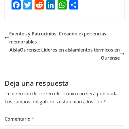
F
T
R
Li
W
C
ac
w
e
n
h
o
e
itt
d
k
at
m
b
er
di
e
s
p
Eventos y Patrocinios: Creando experiencias
o
t
dI
A
ar
memorables
o
n
p
ti
AislaOurense: Líderes en aislamientos térmicos en
k
p
r
Ourense
Deja una respuesta
Tu dirección de correo electrónico no será publicada.
Los campos obligatorios están marcados con
*
Comentario
*