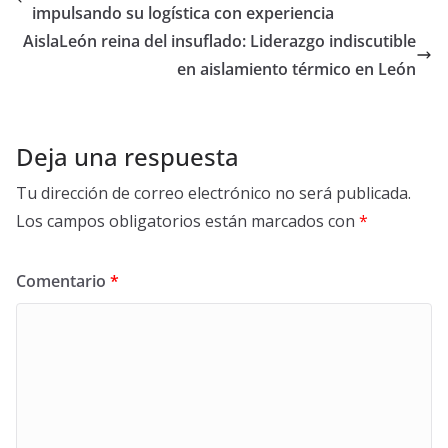
o
t
dI
A
ar
impulsando su logística con experiencia
o
n
p
ti
AislaLeón reina del insuflado: Liderazgo indiscutible
k
p
r
en aislamiento térmico en León
Deja una respuesta
Tu dirección de correo electrónico no será publicada.
Los campos obligatorios están marcados con
*
Comentario
*