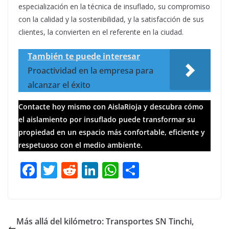
especialización en la técnica de insuflado, su compromiso
con la calidad y la sostenibilidad, y la satisfacción de sus
clientes, la convierten en el referente en la ciudad.
También te puede interesar
Proactividad en la empresa para
alcanzar el éxito
Contacte hoy mismo con AislaRioja y descubra cómo
el aislamiento por insuflado puede transformar su
propiedad en un espacio más confortable, eficiente y
respetuoso con el medio ambiente.
F
T
R
Li
W
C
ac
w
e
n
h
o
e
itt
d
k
at
m
b
er
di
e
s
p
Más allá del kilómetro: Transportes SN Tinchi,