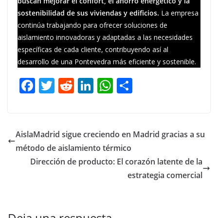
buscan mejorar el confort, el ahorro energético y la
sostenibilidad de sus viviendas y edificios.
La empresa
continúa trabajando para ofrecer soluciones de
aislamiento innovadoras y adaptadas a las necesidades
específicas de cada cliente, contribuyendo así al
desarrollo de una Pontevedra más eficiente y sostenible.
F
T
R
Li
W
C
ac
w
e
n
h
o
e
itt
d
k
at
m
b
er
di
e
s
p
AislaMadrid sigue creciendo en Madrid gracias a su
o
t
dI
A
ar
método de aislamiento térmico
o
n
p
ti
Dirección de producto: El corazón latente de la
k
p
r
estrategia comercial
Deja una respuesta